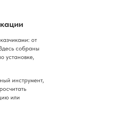
икации
казчиками: от
 Здесь собраны
о установке,
рный инструмент,
просчитать
цию или