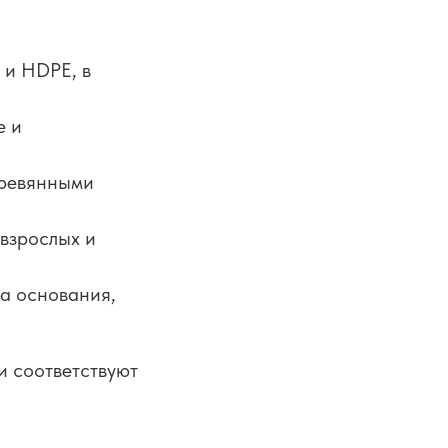
 и HDPE, в
е и
еревянными
взрослых и
а основания,
и соответствуют