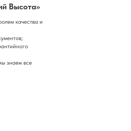
ий Высота»
ролем качества и
кументов;
рантийного
ы знаем все