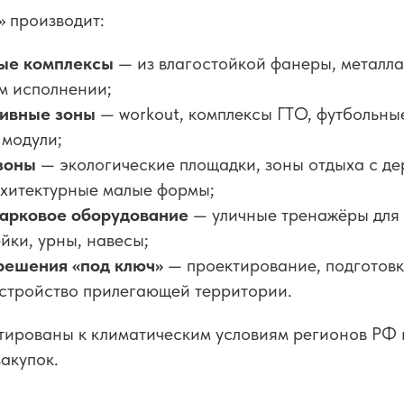
 производит:
вые комплексы
— из влагостойкой фанеры, металла
м исполнении;
тивные зоны
— workout, комплексы ГТО, футбольны
 модули;
зоны
— экологические площадки, зоны отдыха с д
рхитектурные малые формы;
арковое оборудование
— уличные тренажёры для 
йки, урны, навесы;
решения «под ключ»
— проектирование, подготовк
устройство прилегающей территории.
тированы к климатическим условиям регионов РФ 
акупок.