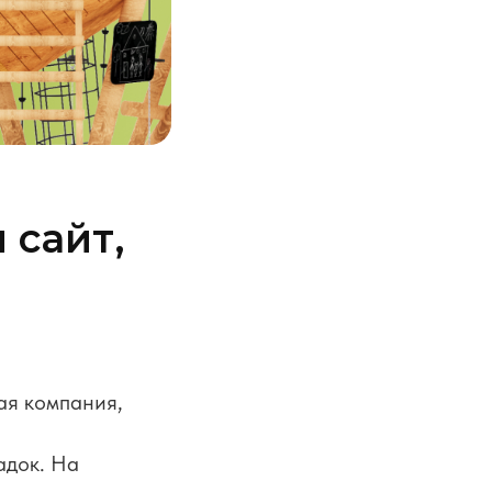
 сайт,
ая компания,
адок. На