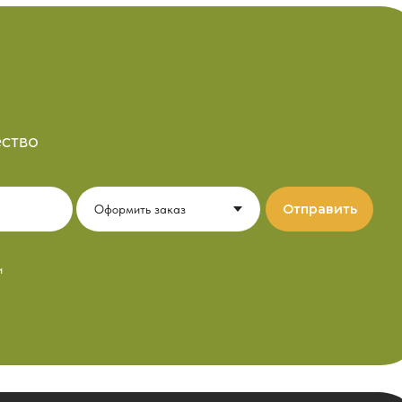
ство
Отправить
и