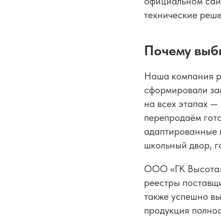
официальном сай
технические реше
Почему выб
Наша компания ра
сформировали зам
на всех этапах —
перепродаём гот
адаптированные п
школьный двор, г
ООО «ГК Высота»
реестры поставщи
также успешно в
продукция полнос