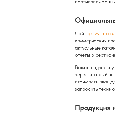
противопожарны
Официальны
Сайт
gk-vysota.ru
коммерческих пр
актуальные катал
отчёты о сертифи
Важно подчеркнут
через который за
стоимость площад
запросить техни
Продукция 