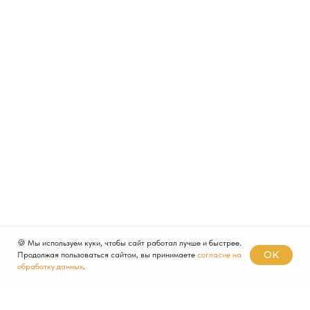
🍪 Мы используем куки, чтобы сайт работал лучше и быстрее.
OK
Продолжая пользоваться сайтом, вы принимаете
согласие на
обработку данных
.