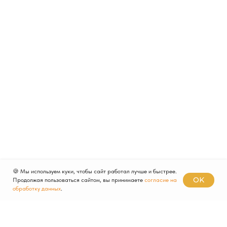
🍪 Мы используем куки, чтобы сайт работал лучше и быстрее.
OK
Продолжая пользоваться сайтом, вы принимаете
согласие на
обработку данных
.