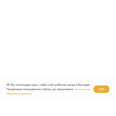
🍪 Мы используем куки, чтобы сайт работал лучше и быстрее.
OK
Продолжая пользоваться сайтом, вы принимаете
согласие на
обработку данных
.