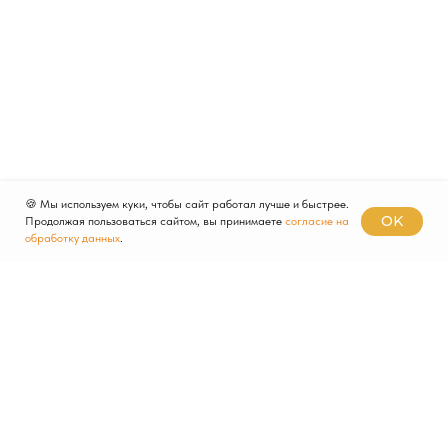
🍪 Мы используем куки, чтобы сайт работал лучше и быстрее.
OK
Продолжая пользоваться сайтом, вы принимаете
согласие на
обработку данных
.