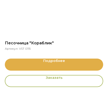
Песочница "Кораблик"
Д
Артикул:
VST 0115
Ар
Подробнее
Заказать