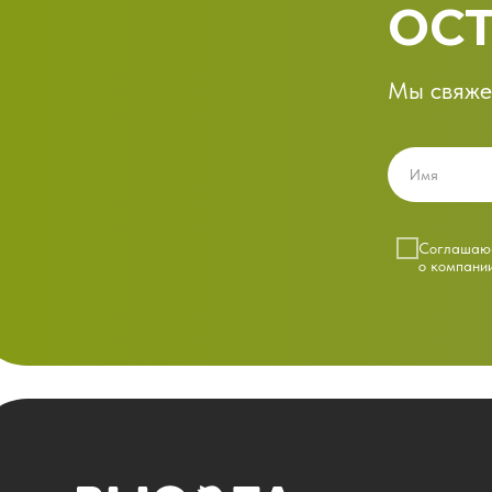
ОСТ
Мы свяже
Cоглашаюс
о компани