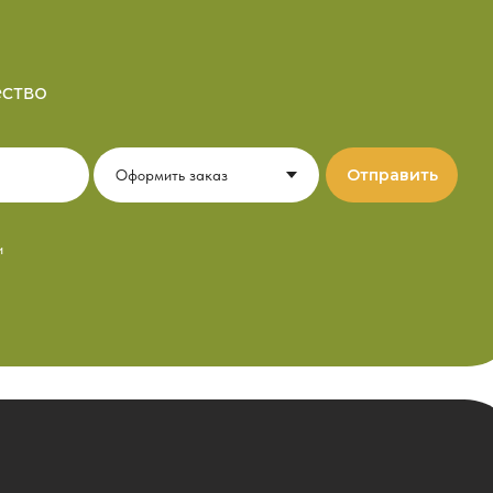
ство
Отправить
и