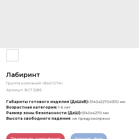
Лабиринт
Группа компаний «ВЫСОТА»
Артикул:
ВСТ 5285
Габариты готового изделия (ДхШхВ):
3140х2270х1310 мм
Возрастная категория:
1-6 лет
Размер зоны безопасности (ДхШ):
5140х4270 мм
Высота свободного падения
: не предусмотрено
Проверить сертификат
Скачать .dwg