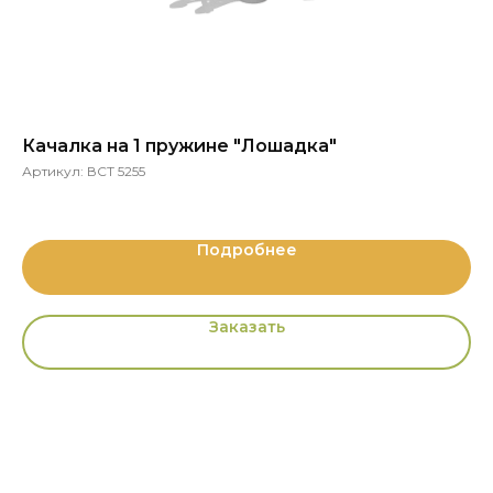
Качалка на 1 пружине "Лошадка"
О
"К
Артикул:
ВСТ 5255
Ар
Подробнее
Заказать