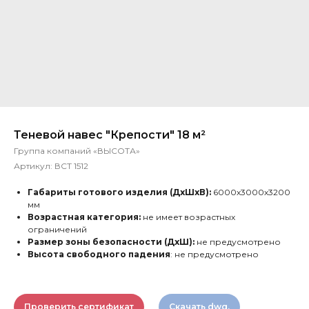
Теневой навес "Крепости" 18 м²
Группа компаний «ВЫСОТА»
Артикул:
ВСТ 1512
Габариты готового изделия (ДхШхВ):
6000х3000х3200
мм
Возрастная категория:
не имеет возрастных
ограничений
Размер зоны безопасности (ДxШ):
не предусмотрено
Высота свободного падения
: не предусмотрено
Проверить сертификат
Скачать dwg.