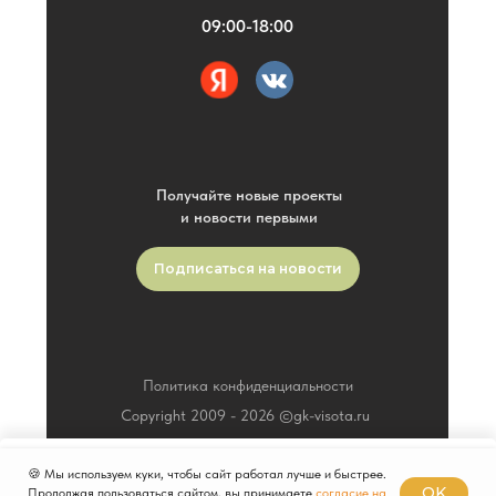
09:00-18:00
Получайте новые проекты
и новости первыми
Подписаться на новости
Политика конфиденциальности
Copyright 2009 -
2026
©gk-visota.ru
🍪 Мы используем куки, чтобы сайт работал лучше и быстрее.
Заказать
OK
Продолжая пользоваться сайтом, вы принимаете
согласие на