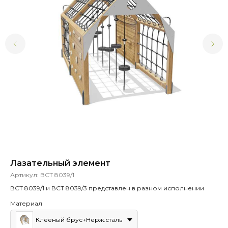
Лазательный элемент
Де
Артикул:
ВСТ 8039/1
Ар
ВСТ 8039/1 и ВСТ 8039/3 представлен в разном исполнении
Материал
Клееный брус+Нерж.сталь