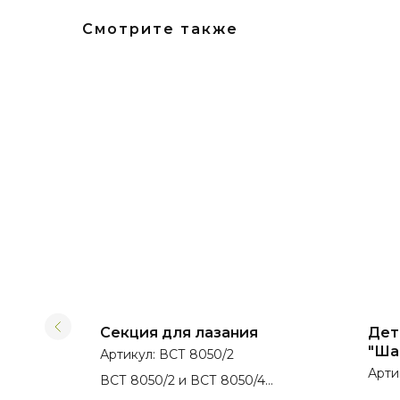
Смотрите также
т
Секция для лазания
Дет
"Ша
Артикул:
ВСТ 8050/2
Арти
ВСТ 8050/2 и ВСТ 8050/4
сполнении
представлен в разном исполнении