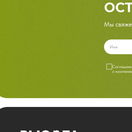
ОСТ
Мы свяже
Cоглашаюс
о компани