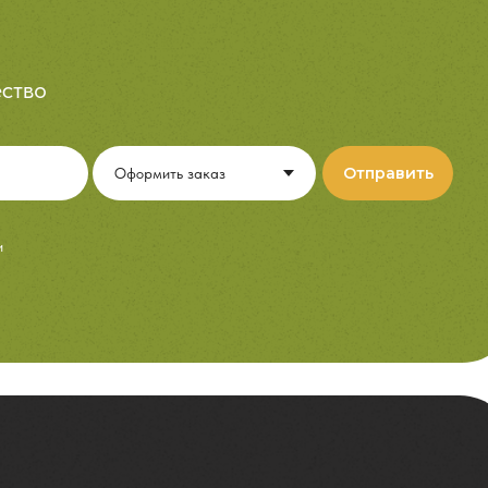
ство
Отправить
и