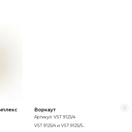
мплекс
Воркаут
Бре
Артикул:
VST 9125/4
Арт
VST 9125/4 и VST 9125/5
представлен в разном исполнении