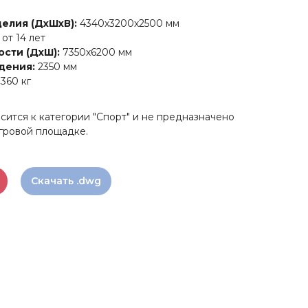
делия (ДхШхВ):
4340х3200х2500 мм
от 14 лет
сти (ДxШ):
7350х6200 мм
дения:
2350 мм
:
360 кг
ится к категории "Спорт" и не предназначено
игровой площадке.
Скачать .dwg