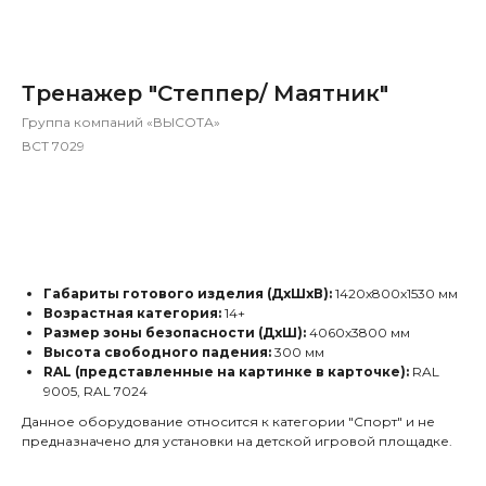
Тренажер "Степпер/ Маятник"
Группа компаний «ВЫСОТА»
ВСТ 7029
Заказать
Габариты готового изделия (ДхШхВ):
1420х800х1530 мм
Возрастная категория:
14+
Размер зоны безопасности (ДхШ):
4060х3800 мм
Высота свободного падения:
300 мм
RAL (представленные на картинке в карточке):
RAL
9005, RAL 7024
Данное оборудование относится к категории "Спорт" и не
предназначено для установки на детской игровой площадке.