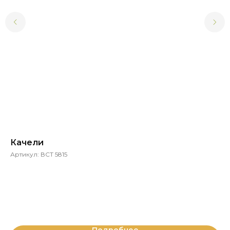
Качели
В
Артикул:
ВСТ 5815
Ар
VST
Ма