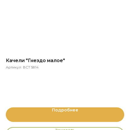
Качели "Гнездо малое"
В
Артикул:
ВСТ 5814
Ар
VST
Ма
Подробнее