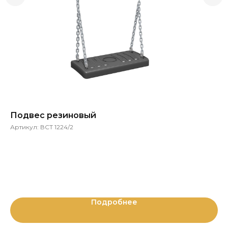
Подвес резиновый
Се
Артикул:
ВСТ 1224/2
Ар
ВС
Ма
Подробнее