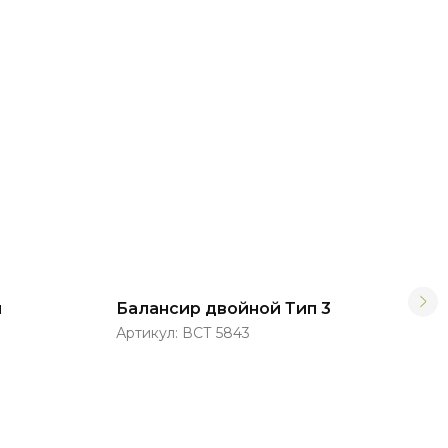
й
Балансир двойной Тип 3
Спо
Артикул:
ВСТ 5843
Арт