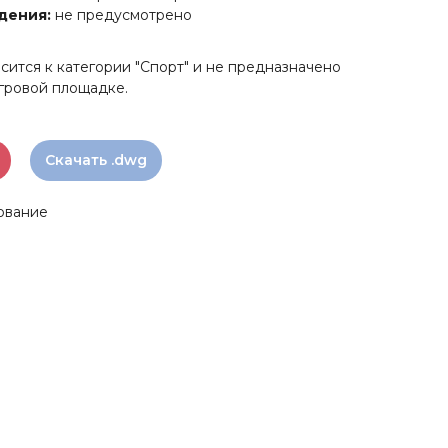
дения:
не предусмотрено
ится к категории "Спорт" и не предназначено
игровой площадке.
Скачать .dwg
ование