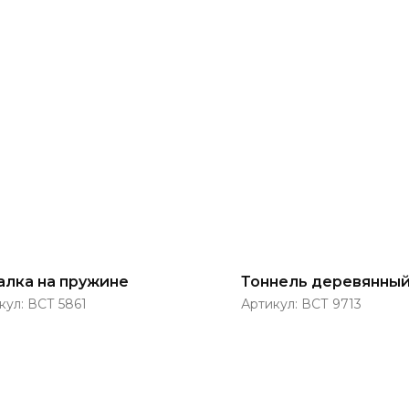
алка на пружине
Тоннель деревянны
кул:
ВСТ 5861
Артикул:
ВСТ 9713