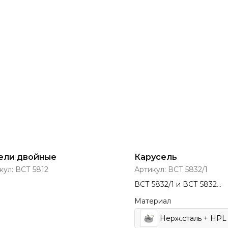
ели двойные
Карусель
кул:
ВСТ 5812
Артикул:
ВСТ 5832/1
ВСТ 5832/1 и ВСТ 5832
представлена в разном
Материал
исполнении
Нерж.сталь + HPL