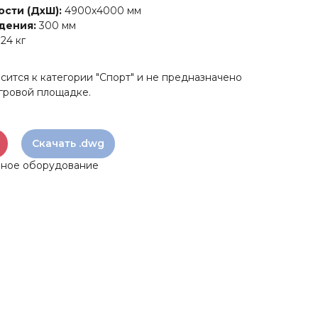
ости (ДхШ):
4900х4000 мм
дения:
300 мм
24 кг
ится к категории "Спорт" и не предназначено
игровой площадке.
Скачать .dwg
вное оборудование