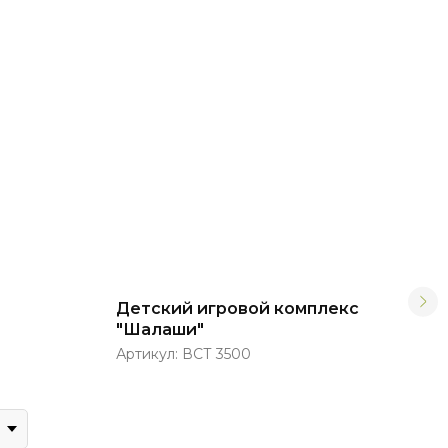
Детский игровой комплекс
Сек
"Шалаши"
Арт
Артикул:
ВСТ 3500
ВСТ 
пре
Мат