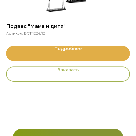
Подвес "Мама и дитя"
П
Артикул:
ВСТ 1224/12
Ар
Подробнее
Заказать