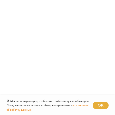
🍪 Мы используем куки, чтобы сайт работал лучше и быстрее.
OK
Продолжая пользоваться сайтом, вы принимаете
согласие на
обработку данных
.