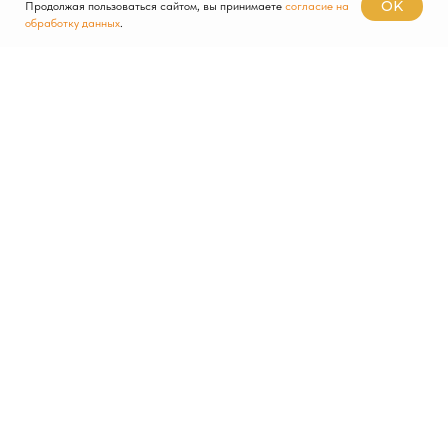
OK
Продолжая пользоваться сайтом, вы принимаете
согласие на
обработку данных
.
ОСТАВЬТЕ ЗАЯВКУ
Мы свяжемся в ближайшее время
и обсудим сотрудничество
+7