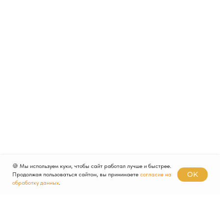
🍪 Мы используем куки, чтобы сайт работал лучше и быстрее.
OK
Продолжая пользоваться сайтом, вы принимаете
согласие на
обработку данных
.